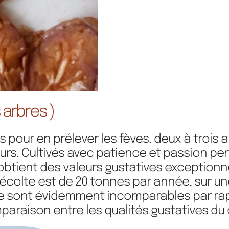
 arbres )
our en prélever les fèves. deux à trois an
lteurs. Cultivés avec patience et passion
ient des valeurs gustatives exceptionnel
récolte est de 20 tonnes par année, sur un
re sont évidemment incomparables par rapp
araison entre les qualités gustatives du cr