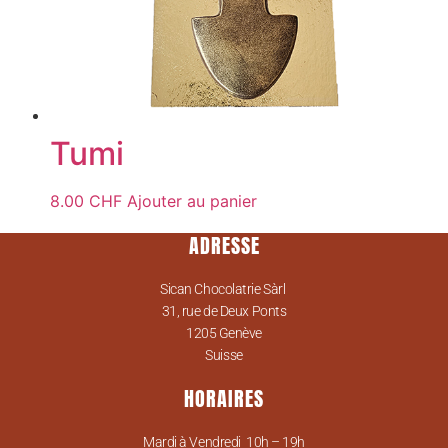
Tumi
8.00
CHF
Ajouter au panier
ADRESSE
Sican Chocolatrie Sàrl
31, rue de Deux Ponts
1205 Genève
Suisse
HORAIRES
Mardi à Vendredi 10h – 19h