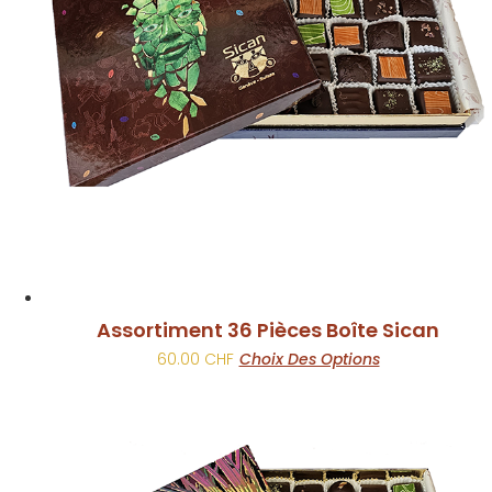
être
choisies
sur
la
page
du
produit
Assortiment 36 Pièces Boîte Sican
Ce
60.00
CHF
Choix Des Options
produit
a
plusieurs
variations.
Les