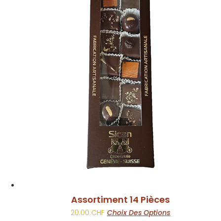
plusieurs
variations.
Les
options
peuvent
être
choisies
sur
la
page
du
produit
Assortiment 14 Pièces
Ce
20.00
CHF
Choix Des Options