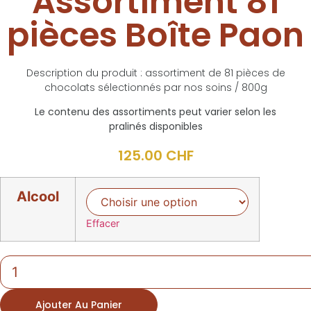
Assortiment 81
pièces Boîte Paon
Description du produit : assortiment de 81 pièces de
chocolats sélectionnés par nos soins / 800g
Le contenu des assortiments peut varier selon les
pralinés disponibles
125.00
CHF
Alcool
Effacer
quantité
de
Assortiment
81
Ajouter Au Panier
pièces