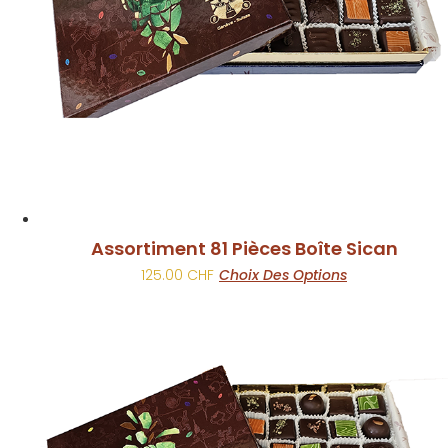
Assortiment 81 Pièces Boîte Sican
Ce
125.00
CHF
Choix Des Options
produit
a
plusieurs
variations.
Les
options
peuvent