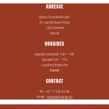
produit
ADRESSE
a
plusieurs
Sican Chocolatrie Sàrl
variations.
31, rue de Deux Ponts
Les
1205 Genève
options
Suisse
peuvent
HORAIRES
être
choisies
sur
Mardi à Vendredi 10h – 19h
la
Samedi 10h – 17h
Lundi et Dimanche
page
Fermé
du
produit
CONTACT
Tél : +41 77 536 62 46
Email :
contact@sican.ch
2026 © Sican Tous droits réservés. Développé par HSPC