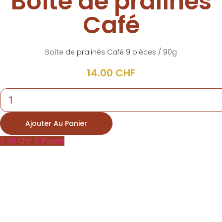
Boîte de pralinés
Café
Boîte de pralinés Café 9 pièces / 90g
14.00
CHF
quantité
de
Boîte
de
Ajouter Au Panier
pralinés
Café
0.00
CHF
0
Panier