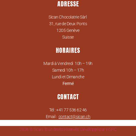
ADRESSE
Sican Chocolatrie Sàrl
31, rue de Deux Ponts
1205 Genève
Suisse
HORAIRES
Mardi à Vendredi 10h – 19h
Samedi 10h – 17h
Lundi et Dimanche
Fermé
CONTACT
Tél : +41 77 536 62 46
Email :
contact@sican.ch
2026 © Sican Tous droits réservés. Développé par HSPC