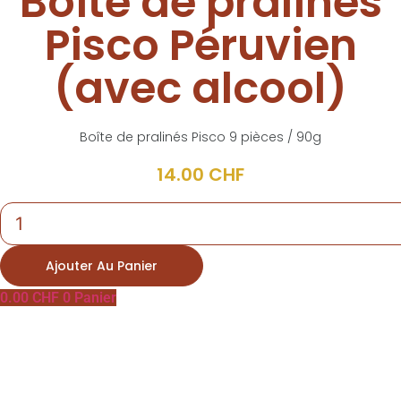
Boîte de pralinés
Pisco Péruvien
(avec alcool)
Boîte de pralinés Pisco 9 pièces / 90g
14.00
CHF
quantité
de
Boîte
de
Ajouter Au Panier
pralinés
Pisco
Péruvien
0.00
CHF
0
Panier
(avec
alcool)