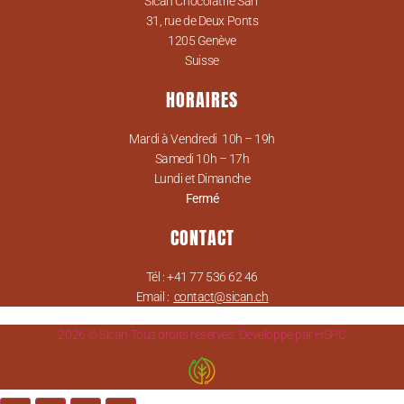
Sican Chocolatrie Sàrl
31, rue de Deux Ponts
1205 Genève
Suisse
HORAIRES
Mardi à Vendredi 10h – 19h
Samedi 10h – 17h
Lundi et Dimanche
Fermé
CONTACT
Tél : +41 77 536 62 46
Email :
contact@sican.ch
2026 © Sican Tous droits réservés. Développé par HSPC