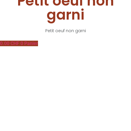
Petit oeuf non
garni
Petit oeuf non garni
0.00
CHF
0
Panier